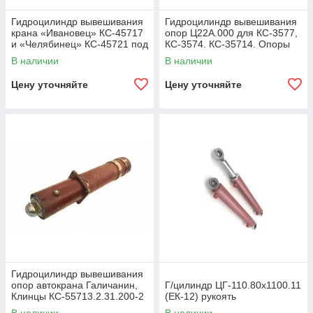
Гидроцилиндр вывешивания
Гидроцилиндр вывешивания
крана «Ивановец» КС-45717
опор Ц22А.000 для КС-3577,
и «Челябинец» КС-45721 под
КС-3574. КС-35714. Опоры
гидрозамок КС-45717.31.400
вывешивания крана
В наличии
В наличии
Цену уточняйте
Цену уточняйте
Гидроцилиндр вывешивания
опор автокрана Галичанин,
Г/цилиндр ЦГ-110.80х1100.11
Клинцы КС-55713.2.31.200-2
(ЕК-12) рукоять
(ЦГ-125.100х580.55-03)