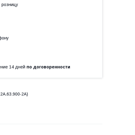
в розницу
фону
чение 14 дней
по договоренности
2А.63.900-2А)