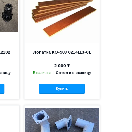
12102
Лопатка КО-503 0214113-01
2 000 ₸
озницу
В наличии
Оптом и в розницу
Купить