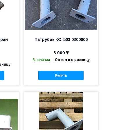
кран
Патрубок КО-503 0300006
5 000 ₸
В наличии
Оптом и в розницу
озницу
Купить