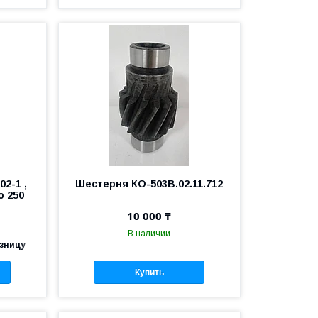
2-1 ,
Шестерня КО-503В.02.11.712
о 250
10 000 ₸
В наличии
озницу
Купить