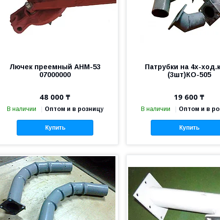
Лючек преемный АНМ-53
Патрубки на 4х-ход.
07000000
(3шт)КО-505
48 000 ₸
19 600 ₸
В наличии
Оптом и в розницу
В наличии
Оптом и в р
Купить
Купить