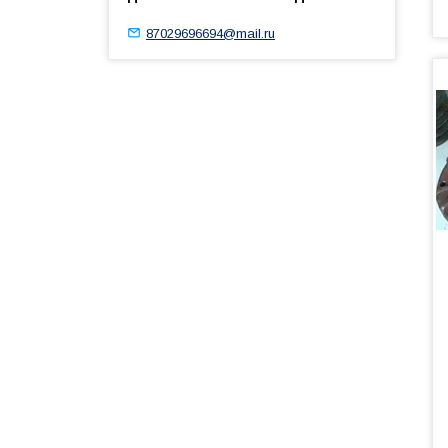
87029696694@mail.ru