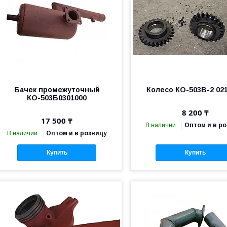
Бачек промежуточный
Колесо КО-503В-2 02
КО-503Б0301000
8 200 ₸
17 500 ₸
В наличии
Оптом и в р
В наличии
Оптом и в розницу
Купить
Купить