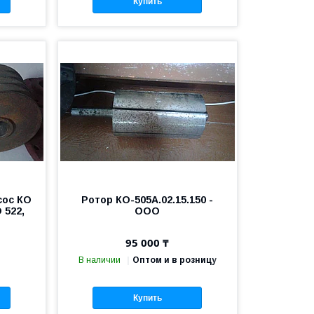
Купить
сос КО
Ротор КО-505А.02.15.150 -
 522,
OOO
95 000 ₸
В наличии
Оптом и в розницу
Купить