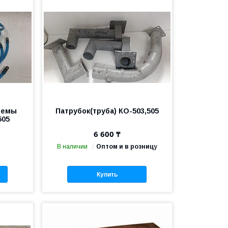
темы
Патрубок(труба) КО-503,505
505
6 600 ₸
В наличии
Оптом и в розницу
Купить