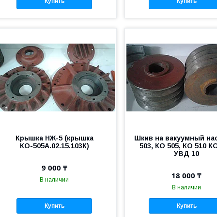
Купить
Купить
Крышка НЖ-5 (крышка
Шкив на вакуумный на
КО-505А.02.15.103К)
503, КО 505, КО 510 КО
УВД 10
9 000 ₸
18 000 ₸
В наличии
В наличии
Купить
Купить