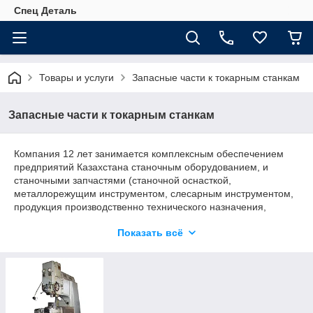
Спец Деталь
Товары и услуги
Запасные части к токарным станкам
Запасные части к токарным станкам
Компания 12 лет занимается комплексным обеспечением
предприятий Казахстана станочным оборудованием, и
станочными запчастями (станочной оснасткой,
металлорежущим инструментом, слесарным инструментом,
продукция производственно технического назначения,
виброизоляционными приспособлениями и т.д.). Большая
Показать всё
номенклатура товара, налаженные связи с
производителями, квалифицированный персонал позволяют
нам обеспечить надежную и своевременную поставку.
На сегодняшний день компания является ОФИЦИАЛЬНЫМ
дилером ведущих производителей станочной оснастки
России и стран СНГ: