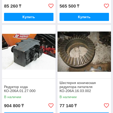
85 260
565 500
₸
₸
Купить
Купить
Шестерня коническая
Редуктор хода
редуктора питателя
КО-206А.01.27.000
КО-206А.16.03.002
В наличии
В наличии
904 800
77 140
₸
₸