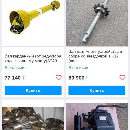
Вал натяжного устройства в
Вал карданный (от редуктора
сборе со звездочкой z =12
хода к заднему мосту)А740
(вал
верхний)КО-206А.06.00.101
В наличии
В наличии
77 140
60 900
₸
₸
Купить
Купить