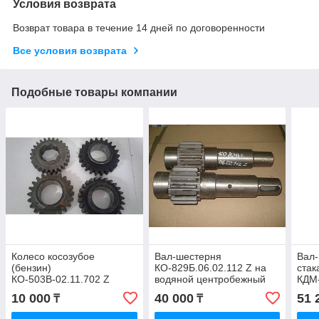
Условия возврата
Возврат товара в течение 14 дней по договоренности
Все условия возврата
Подобные товары компании
Колесо косозубое
Вал-шестерня
Вал-
(бензин)
КО-829Б.06.02.112 Z на
стак
КО-503В-02.11.702 Z
водяной центробежный
КДМ-
насос КО-829Б, КО-829Д
10 000
40 000
51 
₸
₸