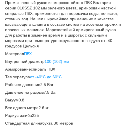
Промышленный рукав из морозостойкого ПВХ Болгария
серии 010SSZ 102 мм зеленого цвета, армирован жесткой
спиралью ПВХ, применяется для перекачки воды, нечистот,
сточных вод. Нашел широчайшее применение в качестве
васывающего шланга в составе систем на ассенизаторских и
илососных машинах. Морозостойкий армированный рукав
для работы в зименее время и в широтах с сильными
морозами при температуре окружающего воздуха от -40
градусов Цельсия
Материал
ПВХ
Внутренний диаметр
100 (102) мм
Армированиеспираль ПВХ
Температура
от -40°C до 60°C
Рабочее давление2.5 Bar
Давление на разрыв7.5 Bar
Вакуум0.8
Вес одного метра2.6 кг
Радиус изгиба235
Стандартная длинабухта 30 метров