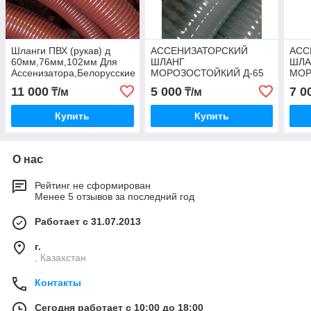
Шланги ПВХ (рукав) д
АССЕНИЗАТОРСКИЙ
АСС
60мм,76мм,102мм Для
ШЛАНГ
ШЛА
Ассенизатора,Белорусские
МОРОЗОСТОЙКИЙ Д-65
МОР
Д-50мм -40+55
Д-76
11 000
5 000
7 0
₸/м
₸/м
Купить
Купить
О нас
Рейтинг не сформирован
Менее 5 отзывов за последний год
Работает с 31.07.2013
г.
, Казахстан
Контакты
Сегодня работает с 10:00 до 18:00