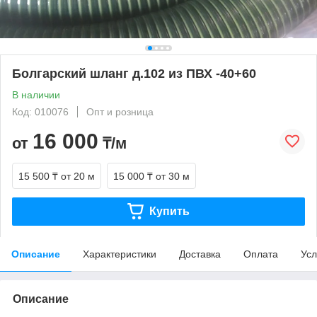
Болгарский шланг д.102 из ПВХ -40+60
В наличии
Код: 010076
Опт и розница
16 000
от
₸/м
15 500 ₸
от 20 м
15 000 ₸
от 30 м
Купить
Описание
Характеристики
Доставка
Оплата
Усл
Описание