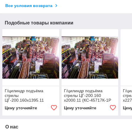
Все условия возврата
Подобные товары компании
Г/цилиндр подъёма
Г/цилиндр подъёма
Г/ц
стрелы
стрелы ЦГ-200.160
стре
ЦГ-200.160х1395.11
х2000.11 (КС-45717К-1Р
х227
(Ц51.000, КС-4572.63.400-
(АК-25))
3.63
Цену уточняйте
Цену уточняйте
Цен
01-1)Г/цилиндр подъёма
стрелы ЦГ-200.160х
О нас