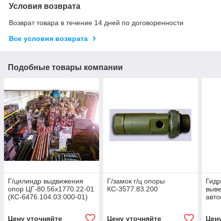
Условия возврата
Возврат товара в течение 14 дней по договоренности
Все условия возврата
Подобные товары компании
Г/цилиндр выдвижения
Г/замок г/ц опоры
Гид
опор ЦГ-80.56х1770.22-01
КС-3577.83.200
выв
(КС-6476.104.03.000-01)
авто
Кли
КС-5
Цену уточняйте
Цену уточняйте
Цен
(ЦГ-