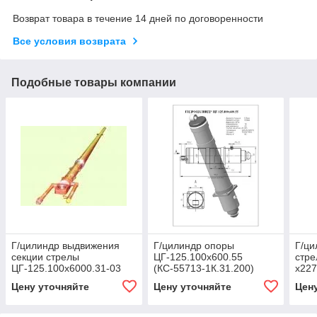
Возврат товара в течение 14 дней по договоренности
Все условия возврата
Подобные товары компании
Г/цилиндр выдвижения
Г/цилиндр опоры
Г/ц
секции стрелы
ЦГ-125.100х600.55
стре
ЦГ-125.100х6000.31-03
(КС-55713-1К.31.200)
х227
(КС-45722.65.900-1)
3.63
Цену уточняйте
Цену уточняйте
Цен