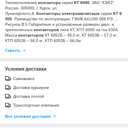
Типоисполнения
контактора
серии
КТ
6000
. ЗАО “КЭАЗ”
Россия, 305000, г. Курск, ул.
Луначарского,8.
Контакторы
электромагнитные
серии
КТ
6
000
. Руководство по эксплуатации. ГЖИК.641200.088 РЭ. ...
Рисунок В.5 Габаритные и установочные размеры двух- и
трехполюсных
контакторов
типа КТ, КТП 6000 на ток 630А.
Масса
контакторов
КТ 6052Б – 48,0 кг; КТ 6053Б – 57,0 кг;
КТП 6052Б – 56,0 кг; КТП 6053Б – 66,0кг.
Скрыть
Условия доставки
Самовывоз
Доставка курьером
Доставка почтой
Транспортная компания
Все условия доставки