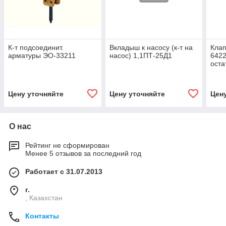
К-т подсоединит.
Вкладыш к насосу (к-т на
Клап
арматуры ЭО-33211
насос) 1,1ПТ-25Д1
6422
оста
Цену уточняйте
Цену уточняйте
Цен
О нас
Рейтинг не сформирован
Менее 5 отзывов за последний год
Работает с 31.07.2013
г.
, Казахстан
Контакты