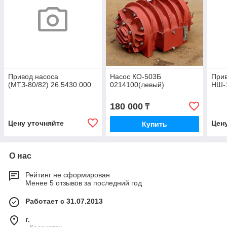
Привод насоса
Насос КО-503Б
При
(МТЗ-80/82) 26.5430.000
0214100(левый)
НШ-1
180 000
₸
Цену уточняйте
Цен
Купить
О нас
Рейтинг не сформирован
Менее 5 отзывов за последний год
Работает с 31.07.2013
г.