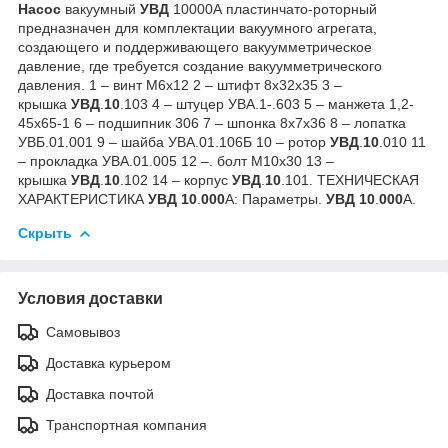
Насос
вакуумный
УВД
10000А пластинчато-роторный
предназначен для комплектации вакуумного агрегата,
создающего и поддерживающего вакуумметрическое
давление, где требуется создание вакуумметрического
давления. 1 – винт М6х12 2 – штифт 8х32х35 3 –
крышка
УВД
.
10
.103 4 – штуцер УВА.1-.603 5 – манжета 1,2-
45х65-1 6 – подшипник 306 7 – шпонка 8х7х36 8 – лопатка
УВБ.01.001 9 – шайба УВА.01.106Б 10 – ротор
УВД
.
10
.010 11
– прокладка УВА.01.005 12 –. болт М10х30 13 –
крышка
УВД
.
10
.102 14 – корпус
УВД
.
10
.101. ТЕХНИЧЕСКАЯ
ХАРАКТЕРИСТИКА
УВД
10
.
000
А: Параметры.
УВД
10
.
000
А.
Скрыть
Условия доставки
Самовывоз
Доставка курьером
Доставка почтой
Транспортная компания