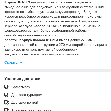
Корпус
КО
-
503
вакуумного
насоса
имеет входное и
выходное окно для подключения к вакуумной системе, к ним
крепятся патрубки с рукавами вакуумопровода. В одном
имеется резьбовое отверстие для присоединения системы
смазки, для подачи масла в полость
насоса
. Внутреннее
зеркало
корпуса
насоса
КО
-
503
выполнено с наименьшей
шероховатостью, для более эффективной работы и
способствует меньшему износу
лопаток.
Корпус
насоса
КО
-
503
имеет длину 276 мм -
для
насоса
новой конструкции и 270 мм старой конструкции в
зависимости от конструктивной особенности
вакуумного
насоса
ассенизаторской машины
Скрыть
Условия доставки
Самовывоз
Доставка курьером
Доставка почтой
Транспортная компания