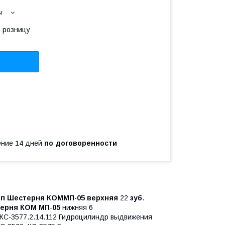
ы
в розницу
чение 14 дней
по договоренности
ип
Шестерня
КОМ
МП
-
05
верхняя
22
зуб
.
ерня
КОМ
МП
-
05
нижняя 6
КС-3577.2.14.112 Гидроцилиндр выдвижения