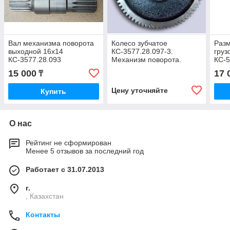
Вал механизма поворота
Колесо зубчатое
Разм
выходной 16х14
КС-3577.28.097-3.
груз
КС-3577.28.093
Механизм поворота.
КС-
Редуктор поворота
15 000
17 
₸
КС-3577, КС45717
Цену уточняйте
Купить
О нас
Рейтинг не сформирован
Менее 5 отзывов за последний год
Работает с 31.07.2013
г.
, Казахстан
Контакты