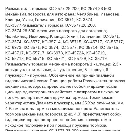
Размыкатель тормоза КС-3577.28.200, КС-2574.28.500
механизма поворота для автокрана; Челябинец, Ивановец,
Клинцы, Углич, Галичанин; КС-3571, КС-3574,
КС-3577Размыкатель тормоза КС-3577.28.200,
КС-2574.28.500 механизма поворота для автокрана;
Челябинец, Ивановец, Клинцы, Углич, Галичанин; КС-3571,
КС-3574, КС-3577, КС-35714, КС-35715, КС-45717, КС-55717,
КС-6973, КС-3571, КС-3574, КС-3577, КС-35714, КС-35715,
КС-45717, КС-55717, КС-6973, КС-4572А, КС-45719,
КС-55713, КС-55715, КС-55721, КС-55729, КС-35719
Размыкатель тормоза механизма поворота 1 - штуцер; 2,3 -
кольца уплотнительные; 4 - уплотнение; 5 - корпус; 6 -
плунжер; 7 - пружина. Обозначение на принципиальной
гидравлической схеме Принцип работы Размыкатель тормоза
механизма поворота представляет собой гидравлический
цилиндр одностороннего действия с возвратом в исходное
положение при помощи пружины тормоза. Техническая
характеристика Диаметр плунжера, мм 25 Ход плунжера, мм
4 Размыкатель тормоза механизма поворота Размыкатель
тормоза механизма поворота (рис. 4.9) представляет собой
гидроцилиндр одностороннего действия с возвратом в
исходное положение при помощи пружины тормоза.
Размыкатель тормоза КС-3577.28.200 механизма поворота