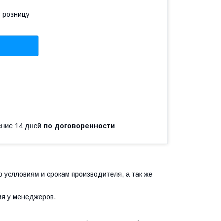
в розницу
чение 14 дней
по договоренности
 услловиям и срокам производителя, а так же
ия у менеджеров.