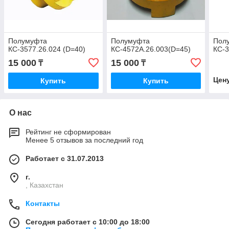
Полумуфта
Полумуфта
Пол
КС-3577.26.024 (D=40)
КС-4572А.26.003(D=45)
КС-3
15 000
15 000
₸
₸
Цен
Купить
Купить
О нас
Рейтинг не сформирован
Менее 5 отзывов за последний год
Работает с 31.07.2013
г.
, Казахстан
Контакты
Сегодня работает с 10:00 до 18:00