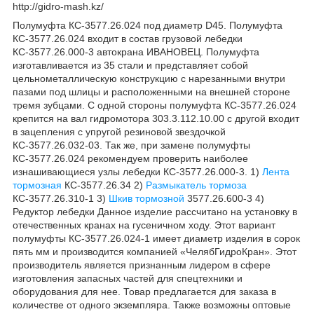
http://gidro-mash.kz/
Полумуфта КС-3577.26.024 под диаметр D45. Полумуфта
КС-3577.26.024 входит в состав грузовой лебедки
КС-3577.26.000-3 автокрана ИВАНОВЕЦ. Полумуфта
изготавливается из 35 стали и представляет собой
цельнометаллическую конструкцию с нарезанными внутри
пазами под шлицы и расположенными на внешней стороне
тремя зубцами. С одной стороны полумуфта КС-3577.26.024
крепится на вал гидромотора 303.3.112.10.00 с другой входит
в зацепления с упругой резиновой звездочкой
КС-3577.26.032-03. Так же, при замене полумуфты
КС-3577.26.024 рекомендуем проверить наиболее
изнашивающиеся узлы лебедки КС-3577.26.000-3. 1)
Лента
тормозная
КС-3577.26.34 2)
Размыкатель тормоза
КС-3577.26.310-1 3)
Шкив тормозной
3577.26.600-3 4)
Редуктор лебедки Данное изделие рассчитано на установку в
отечественных кранах на гусеничном ходу. Этот вариант
полумуфты КС-3577.26.024-1 имеет диаметр изделия в сорок
пять мм и производится компанией «ЧелябГидроКран». Этот
производитель является признанным лидером в сфере
изготовления запасных частей для спецтехники и
оборудования для нее. Товар предлагается для заказа в
количестве от одного экземпляра. Также возможны оптовые