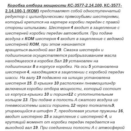
Коробка отбора мощности КС-3577-2.14.100,
КС-3577-
2.14.100-1
(КОМ)
представляет собой одноступенчатый
редуктор с цилиндрическими прямозубыми шестернями,
который крепится на картере коробки передач с правой
стороны шпильками. Шестерня
4
входит в зацепление с
шестерней коробки передач автомобиля. При подаче
воздуха к
КОМ
шестерня
4
входит в зацепление с ведомой
шестерней
КОМ
, при этом начинается
вращаться выходной вал
19
. Смазка шестерён и
подшипников осуществляется разбрызгиванием масла
находящегося в коробке.
Вал
19
установлен на
подшипниках
8
в корпусе коробки. На оси
5
установлена
шестерня
4
, находящаяся в зацеплении с коробкой передач
шасси. На валу
19
подвижно на шлицах установлена
шестерня
15
. В крышке
10
расположен пневмоцилиндр
включения коробки отбора мощности, который состоит
из корпуса-крышки
10
и поршня
12
с уплотнительным
кольцом
13
. При подаче в полость А сжатого воздуха из
пневмосистемы шасси поршень
12
через толкатель
9
,
упирающийся в штифт
7
, преодолевая усилие пружины
16
,
вводит шестерню
15
в зацепление с шестерней
4
, и
крутящий момент от коробки передач передается на
выходной вал
19
. При соединении полости А с атмосферой