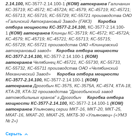
2.14.100,
КС-3577-2.14.100-1
(КОМ) автокранов
Галичанин
КС-35719; КС-4572; КС-4572А; КС-4579; КС-45719; КС-45721;
КС-55713; КС-55715; КС-55729; КС-55721 производства ОАО
«Галичский Автокрановый Завод» (ГАКЗ)
Коробка
отбора мощности КС-3577-2.14.100,
КС-3577-2.14.100-
1
(КОМ) автокранов
Клинцы КС-35719; КС-4572; КС-4572А;
КС-4579; КС-45719; КС-45721; КС-55713; КС-55715;
КС-55729; КС-55721 производства ОАО «Клинцовский
автокрановый завод»
Коробка отбора мощности
КС-3577-2.14.100,
КС-3577-2.14.100-1
(КОМ)
автокранов
Челябинец КС-45721, КС-55730, КС-55733,
КС-55732, КС-65711 производства ОАО «Челябинский
Механический Завод»
Коробка отбора мощности
КС-3577-2.14.100,
КС-3577-2.14.100-1
(КОМ)
автокранов
Дрогобыч КС-3575, КС-3575А, КС-4574, КТА-18,
КТА-28, КТА-32 производства
"Дрогобычский завод
автомобильных кранов"
г.Дрогобыч
Коробка отбора
мощности КС-3577-2.14.100,
КС-3577-2.14.100-1
(КОМ)
автокранов
Ульяновец серии МКТ-16, МКТ-20, МКТ-25,
МКАТ-16, МКАТ-20, МКАТ-25, МКТБ-30 «Ульяновец» («УМЗ
№ 2»)
Скрыть