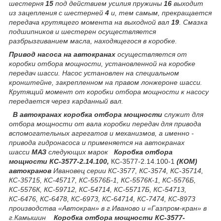
шестерня
15
под действием усилия пружины
16
выходит
из зацепления с шестерней
4
и, тем самым, прекращается
передача крутящего момента на выходной вал
19
. Смазка
подшипников и шестерен осуществляется
разбрызгиванием масла, находящегося в коробке.
Привод насоса на автокранах
осуществляется от
коробки отбора мощности, установленной на коробке
передач шасси. Насос установлен на специальном
кронштейне, закрепленном на правом лонжероне шасси.
Крутящий момент от коробки отбора мощности к насосу
передается через карданный вал.
В автокранах коробка отбора мощности
служит для
отбора мощности от вала коробки передач для привода
вспомогательных агрегатов и механизмов, а именно -
привода гидронасоса и применяется на автокранах
шасси
МАЗ
следующих марок
Коробка отбора
мощности КС-3577-2.14.100,
КС-3577-2.14.100-1
(КОМ)
автокранов
Ивановец серии КС-3577, КС-3574, КС-35714,
КС-35715, КС-45717, КС-5576Б-1, КС-5576К-1, КС-5576Б,
КС-5576К, КС-59712, КС-54714, КС-55717Б, КС-54713,
КС-6476, КС-6478, КС-6973, КС-64714, КС-7474, КС-8973
производства «Автокран» в г.Иваново и «Газпром-кран» в
г.Камышин
Коробка отбора мощности КС-3577-