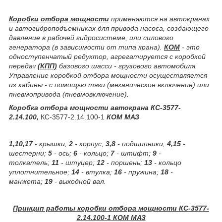
Коробки отбора мощности
применяются на автокранах
и автогидроподъемниках для привода насоса, создающего
давление в рабочей гидросистеме, или силового
генератора (в зависимости от типа крана).
КОМ
- это
одноступенчатый редуктор, агрегатируется с коробкой
передач
(КПП)
базового шасси - грузового автомобиля.
Управление коробкой отбора мощности осуществляется
из кабины - с помощью тяги (механическое включение) или
пневмопривода (пневмовключение).
Коробка отбора мощности автокрана КС-3577-
2.14.100,
КС-3577-2.14.100-1
КОМ МАЗ
1,10,17
- крышки;
2
- корпус;
3,8
- подшипники;
4,15
-
шестерни;
5
- ось;
6
- кольцо;
7
- штифт;
9
-
толкатель;
11
- штуцер;
12
- поршень;
13
- кольцо
уплотнительное;
14
- втулка;
16
- пружина;
18
-
манжета;
19
- выходной вал.
Принцип работы коробки отбора мощности КС-3577-
2.14.100-1 КОМ МАЗ