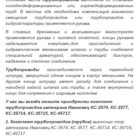
холоднодеформированных или горячедеформированных
труб. В местах где необходима компенсация взаимного
смещения трубопроводов или трубопроводов и
гидроаппаратуры применяются рукава.
В сливных, дренажных и всасывающих магистралях
применяются рукава с нитяной оплеткой, концы рукавов
заделываются хомутами,для присоединения к
гидравлическим механизмам шланги и трубы снабжают
специальной арматурой, обеспечивающей быстрое,
надежное и плотное соединение.
Трубопроводы
присоединяются через переходной
штуцер, ввернутый одним концом в корпус механизма. На
другом конце штуцер имеет резьбу для соединения с
накидной гайкой шланга или трубы, а также внутренний
конус для сопряжения с шаровым ниппелем
.
У нас вы всегда можите приобрести комплект
трубопроводов автокрана Ивановец КС-3574, КС-3577,
КС-35714, КС-35715, КС-45717.
1. Комплект трубопроводов (трубок)
выносных опор
автокрана Ивановец КС-3574, КС-3577, КС-35714, КС-35715,
КС-45717.