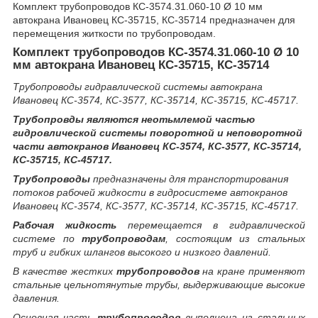
Комплект трубопроводов КС-3574.31.060-10 Ø 10 мм
автокрана Ивановец КС-35715, КС-35714 предназначен для
перемещения житкости по трубопроводам.
Комплект трубопроводов КС-3574.31.060-10 Ø 10
мм автокрана Ивановец КС-35715, КС-35714
Трубопроводы гидравлической системы автокрана
Ивановец КС-3574, КС-3577, КС-35714, КС-35715, КС-45717.
Трубопровды являются неотьмлемой частью
гидровлической системы
поворотной и неповоротной
части автокранов Ивановец КС-3574, КС-3577, КС-35714,
КС-35715, КС-45717.
Трубопроводы
предназначены для транспортирования
потоков рабочей жидкости в гидросистеме автокранов
Ивановец КС-3574, КС-3577, КС-35714, КС-35715, КС-45717.
Рабочая жидкость
перемещается в гидравлической
системе по
трубопроводам
, состоящим из стальных
труб и гибких шлангов высокого и низкого давлений.
В качестве жестких
трубопроводов
на кране применяют
стальные цельнотянутые трубы, выдерживающие высокие
давления.
Основная часть
трубопроводов
выполнена из стальных