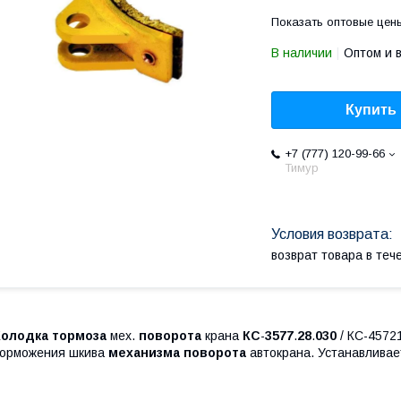
Показать оптовые цен
В наличии
Оптом и 
Купить
+7 (777) 120-99-66
Тимур
возврат товара в те
Колодка
тормоза
мех.
поворота
крана
КС
-
3577
.
28
.
030
/ КС-4572
торможения шкива
механизма
поворота
автокрана. Устанавливае