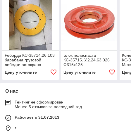
Реборда КС-35714.26.103
Блок полиспаста
Коле
барабана грузовой
КС-35715. У.2.24.63.026
КС-3
лебедки автокрана
Ф315х125
Меха
Ивановец КС-35714,
Реду
Цену уточняйте
Цену уточняйте
Цен
КС-45717
КС-3
О нас
Рейтинг не сформирован
Менее 5 отзывов за последний год
Работает с 31.07.2013
г.