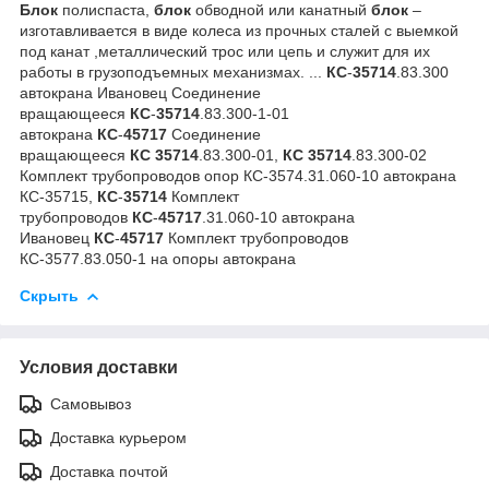
Блок
полиспаста,
блок
обводной или канатный
блок
–
изготавливается в виде колеса из прочных сталей с выемкой
под канат ,металлический трос или цепь и служит для их
работы в грузоподъемных механизмах. ...
КС
-
35714
.83.300
автокрана Ивановец Соединение
вращающееся
КС
-
35714
.83.300-1-01
автокрана
КС
-
45717
Соединение
вращающееся
КС
35714
.83.300-01,
КС
35714
.83.300-02
Комплект трубопроводов опор КС-3574.31.060-10 автокрана
КС-35715,
КС
-
35714
Комплект
трубопроводов
КС
-
45717
.31.060-10 автокрана
Ивановец
КС
-
45717
Комплект трубопроводов
КС-3577.83.050-1 на опоры автокрана
Скрыть
Условия доставки
Самовывоз
Доставка курьером
Доставка почтой