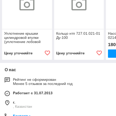
Уплотнение крышки
Кольцо нтп 727.01.021-01
Нас
цилиндровой втулки
Ду-100
0214
(уплотнение лобовой
180
крышки УК-164) 9Т.2.9;
АФНИ.754171.003; НПЦ
Цену уточняйте
Цену уточняйте
02.021;
О нас
Рейтинг не сформирован
Менее 5 отзывов за последний год
Работает с 31.07.2013
г.
, Казахстан
Контакты