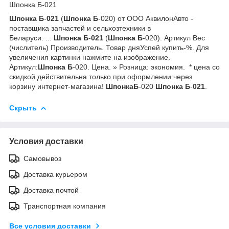
Шпонка Б-021
Шпонка
Б
-
021
(
Шпонка
Б
-020) от ООО АквилонАвто -
поставщика запчастей и сельхозтехники в
Беларуси. ...
Шпонка
Б
-
021
(
Шпонка
Б
-020). Артикул Вес
(числитель) Производитель. Товар дняУспей купить-%. Для
увеличения картинки нажмите на изображение.
Артикул:
Шпонка
Б
-020. Цена. » Розница: экономия. * цена со
скидкой действительна только при оформлении через
корзину интернет-магазина!
Шпонка
Б
-020
Шпонка
Б
-
021
.
Скрыть
Условия доставки
Самовывоз
Доставка курьером
Доставка почтой
Транспортная компания
Все условия доставки