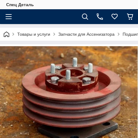
Спец Деталь
Товары и услуги
Запчасти для Ассенизатора
Подшип