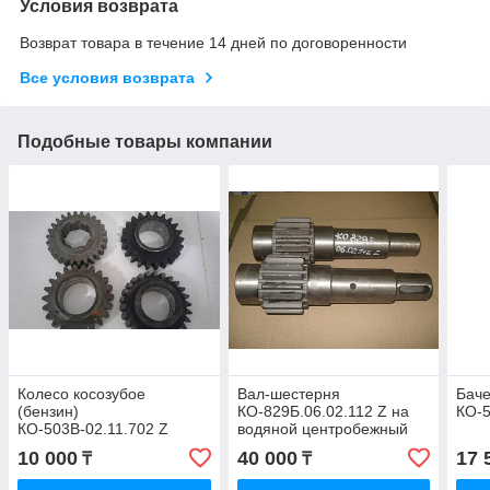
Условия возврата
Возврат товара в течение 14 дней по договоренности
Все условия возврата
Подобные товары компании
Колесо косозубое
Вал-шестерня
Бач
(бензин)
КО-829Б.06.02.112 Z на
КО-
КО-503В-02.11.702 Z
водяной центробежный
насос КО-829Б, КО-829Д
10 000
40 000
17 
₸
₸