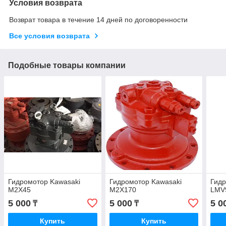
Условия возврата
Возврат товара в течение 14 дней по договоренности
Все условия возврата
Подобные товары компании
Гидромотор Kawasaki
Гидромотор Kawasaki
Гидр
M2X45
M2X170
LMV
5 000
5 000
5 0
₸
₸
Купить
Купить