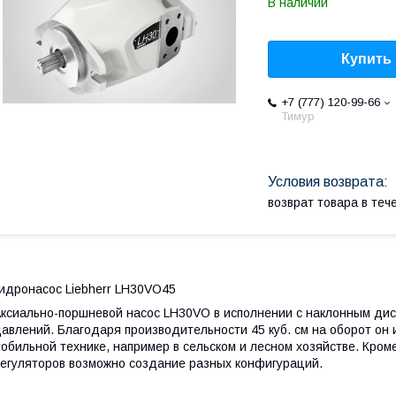
В наличии
Купить
+7 (777) 120-99-66
Тимур
возврат товара в те
идронасос Liebherr LH30VO45
ксиально-поршневой насос LH30VO в исполнении с наклонным ди
авлений. Благодаря производительности 45 куб. см на оборот он
обильной технике, например в сельском и лесном хозяйстве. Кром
егуляторов возможно создание разных конфигураций.