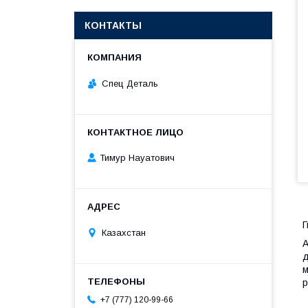
КОНТАКТЫ
Спец Деталь
Тимур Науатович
Г
Казахстан
А
д
м
р
+7 (777) 120-99-66