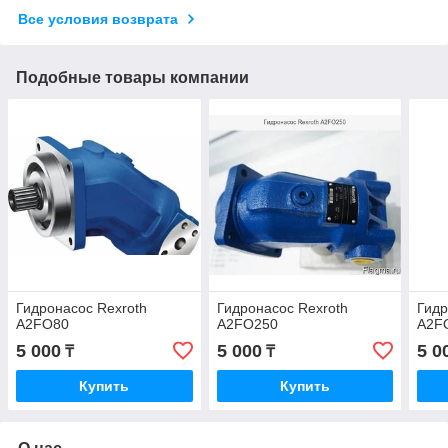
Все условия возврата
Подобные товары компании
Гидронасос Rexroth
Гидронасос Rexroth
Гидр
A2FO80
A2FO250
A2F
5 000
5 000
5 0
₸
₸
Купить
Купить