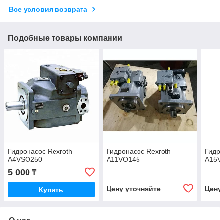
Все условия возврата
Подобные товары компании
Гидронасос Rexroth
Гидронасос Rexroth
Гидр
A4VSO250
A11VO145
A15
5 000
₸
Цену уточняйте
Цен
Купить