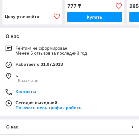
310.3.56.00.06), заменяет
777
285
₸
насосы 310.3.56.00.03 и
Цену уточняйте
Купить
О нас
Рейтинг не сформирован
Менее 5 отзывов за последний год
Работает с 31.07.2013
г.
, Казахстан
Контакты
Сегодня выходной
Показать весь график работы
О нас