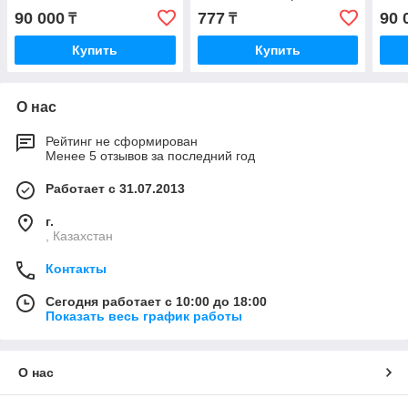
310.3.56.00.06), заменяет
90 000
777
90 
₸
₸
насосы 310.3.56.00.03 и
Купить
Купить
О нас
Рейтинг не сформирован
Менее 5 отзывов за последний год
Работает с 31.07.2013
г.
, Казахстан
Контакты
Сегодня работает с 10:00 до 18:00
Показать весь график работы
О нас