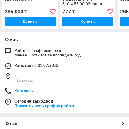
310.4.56.00.06 (он же
310.3.56.00.06), заменяет
285 000
777
265
₸
₸
насосы 310.3.56.00.03 и
Купить
Купить
О нас
Рейтинг не сформирован
Менее 5 отзывов за последний год
Работает с 31.07.2013
г.
, Казахстан
Контакты
Сегодня выходной
Показать весь график работы
О нас