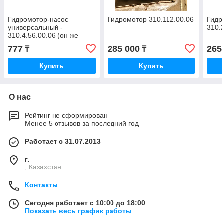
Гидромотор-насос
Гидромотор 310.112.00.06
Гид
универсальный -
310.
310.4.56.00.06 (он же
310.3.56.00.06), заменяет
777
285 000
265
₸
₸
насосы 310.3.56.00.03 и
Купить
Купить
О нас
Рейтинг не сформирован
Менее 5 отзывов за последний год
Работает с 31.07.2013
г.
, Казахстан
Контакты
Сегодня работает с 10:00 до 18:00
Показать весь график работы