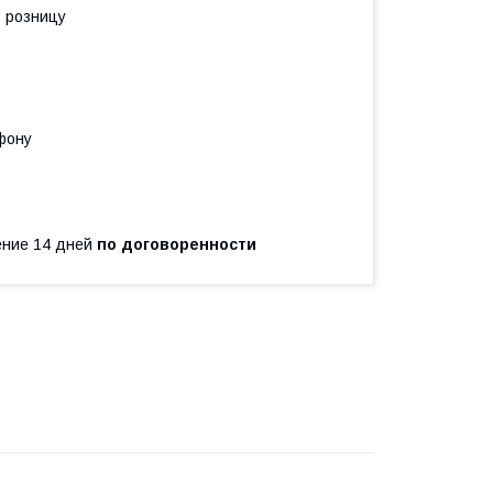
в розницу
фону
чение 14 дней
по договоренности