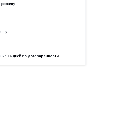
в розницу
фону
чение 14 дней
по договоренности