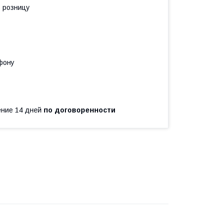
в розницу
фону
чение 14 дней
по договоренности