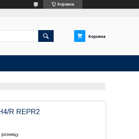
Корзина
Корзина
 H4/R REPR2
в розницу