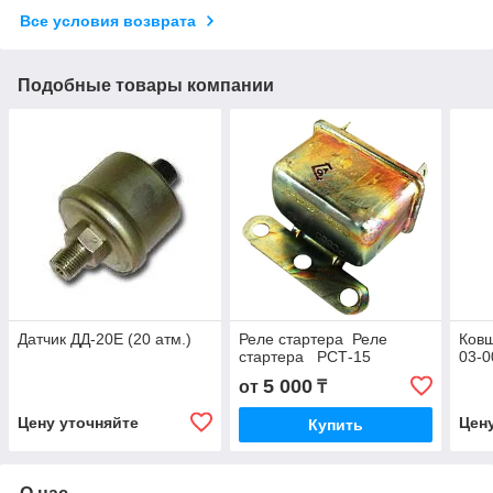
Все условия возврата
Подобные товары компании
Датчик ДД-20Е (20 атм.)
Реле стартера Реле
Ковш
стартера РСТ-15
03-0
5 000
от
₸
Цену уточняйте
Цен
Купить