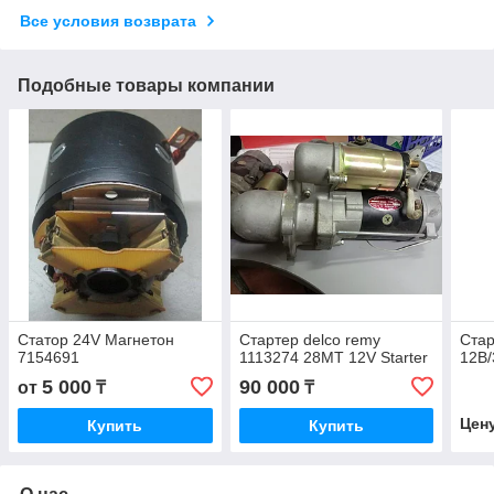
Все условия возврата
Подобные товары компании
Статор 24V Магнетон
Стартер delco remy
Стар
7154691
1113274 28MT 12V Starter
12В/
5 000
90 000
от
₸
₸
Цен
Купить
Купить