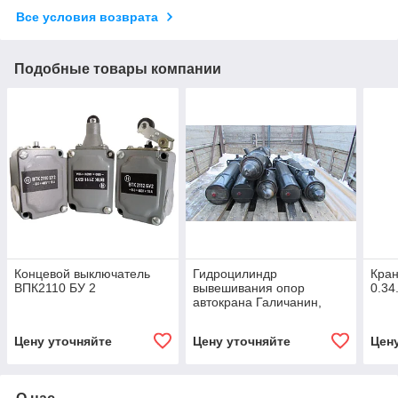
Все условия возврата
Подобные товары компании
Концевой выключатель
Гидроцилиндр
Кран
ВПК2110 БУ 2
вывешивания опор
0.34
автокрана Галичанин,
Клинцы
КС-55713.2.31.200-2
Цену уточняйте
Цену уточняйте
Цен
(ЦГ-125.100х580.55-03)