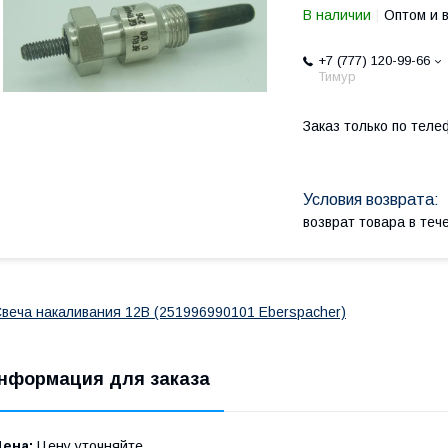
В наличии
Оптом и 
+7 (777) 120-99-66
Тимур
Заказ только по теле
возврат товара в те
веча накаливания 12В (251996990101 Eberspacher)
нформация для заказа
Цена:
Цену уточняйте