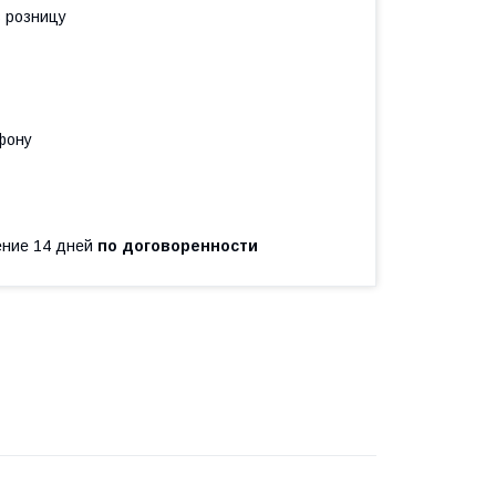
в розницу
фону
чение 14 дней
по договоренности