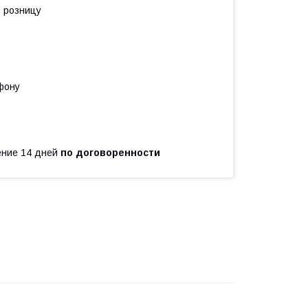
в розницу
фону
чение 14 дней
по договоренности