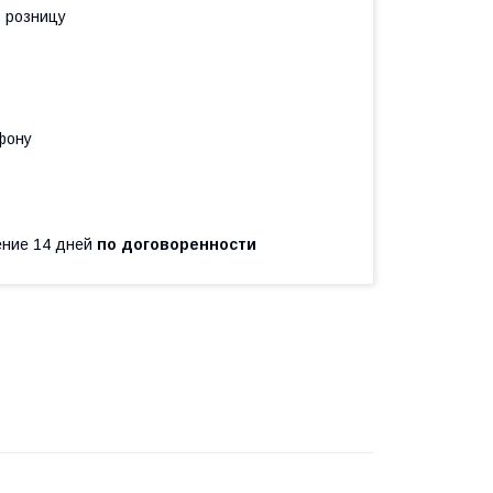
в розницу
фону
чение 14 дней
по договоренности