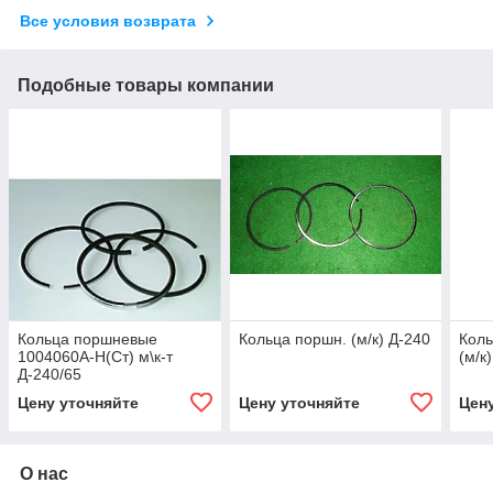
Все условия возврата
Подобные товары компании
Кольца поршневые
Кольца поршн. (м/к) Д-240
Кол
1004060А-Н(Ст) м\к-т
(м/к
Д-240/65
Цену уточняйте
Цену уточняйте
Цен
О нас