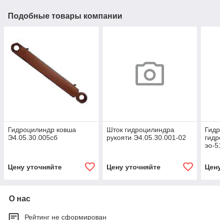
Подобные товары компании
Гидроцилиндр ковша
Шток гидроцилиндра
Гид
Э4.05.30.005сб
рукояти Э4.05.30.001-02
гид
эо-5
ЭО-5
Цену уточняйте
Цену уточняйте
Цен
О нас
Рейтинг не сформирован