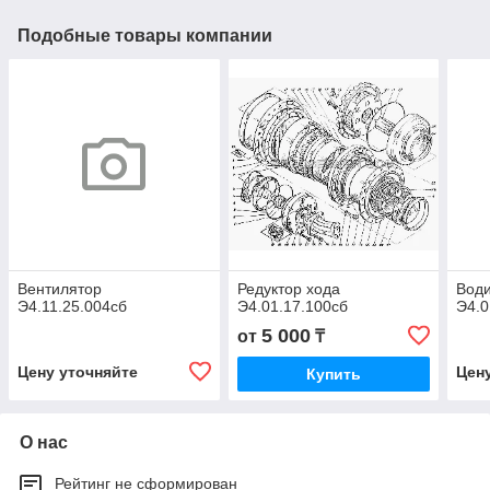
Подобные товары компании
Вентилятор
Редуктор хода
Води
Э4.11.25.004сб
Э4.01.17.100сб
Э4.0
5 000
от
₸
Цену уточняйте
Цен
Купить
О нас
Рейтинг не сформирован