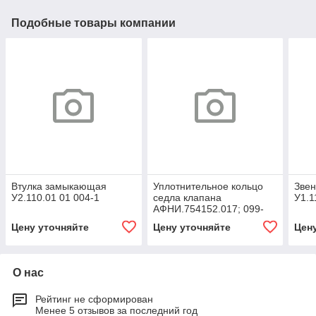
Подобные товары компании
Втулка замыкающая
Уплотнительное кольцо
Звен
У2.110.01 01 004-1
седла клапана
У1.1
АФНИ.754152.017; 099-
105-36-2-3;
Цену уточняйте
Цену уточняйте
Цен
5Т.65;1НП.02.00.009П;
О нас
Рейтинг не сформирован
Менее 5 отзывов за последний год