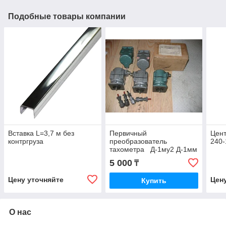
Подобные товары компании
Вставка L=3,7 м без
Первичный
Цент
контргруза
преобразователь
240
тахометра Д-1му2 Д-1мм
Д-2м Д-2мм Д-4 ДТ-5м
5 000
₸
Цену уточняйте
Цен
Купить
О нас