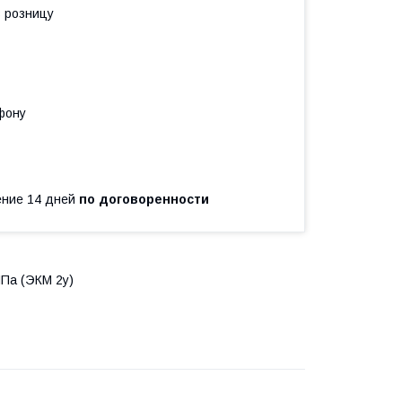
в розницу
фону
чение 14 дней
по договоренности
МПа (ЭКМ 2у)