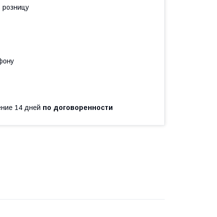
в розницу
фону
чение 14 дней
по договоренности