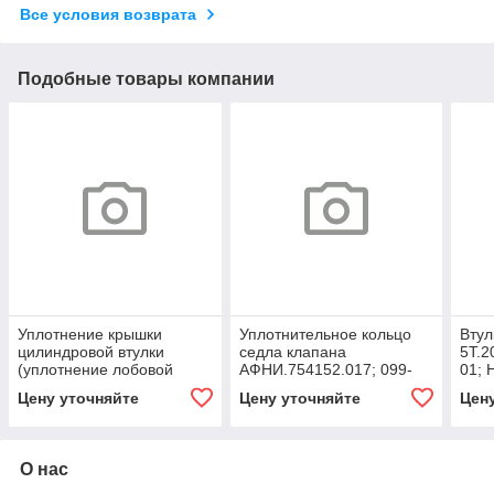
Все условия возврата
Подобные товары компании
Уплотнение крышки
Уплотнительное кольцо
Втул
цилиндровой втулки
седла клапана
5Т.2
(уплотнение лобовой
АФНИ.754152.017; 099-
01; 
крышки УК-164) 9Т.2.9;
105-36-2-3;
Цену уточняйте
Цену уточняйте
Цен
АФНИ.754171.003; НПЦ
5Т.65;1НП.02.00.009П;
02.021;
О нас